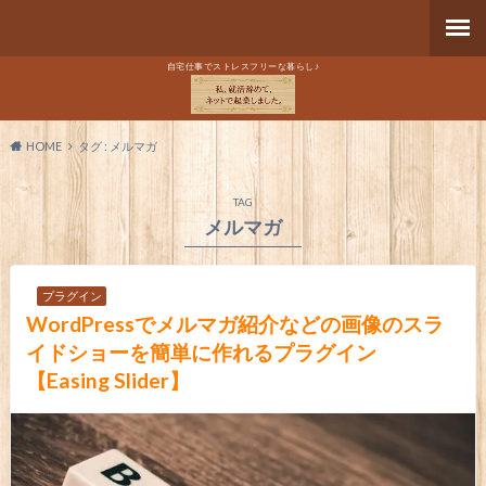
自宅仕事でストレスフリーな暮らし♪
HOME
タグ : メルマガ
TAG
メルマガ
プラグイン
WordPressでメルマガ紹介などの画像のスラ
イドショーを簡単に作れるプラグイン
【Easing Slider】