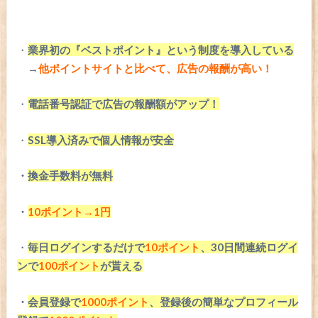
・
業界初の『ベストポイント』という制度を導入している
→
他ポイントサイトと比べて、広告の報酬が高い！
・
電話番号認証で広告の報酬額がアップ！
・
SSL導入済みで個人情報が安全
・
換金手数料が無料
・
10ポイント→1円
・
毎日ログインするだけで
10ポイント
、30日間連続ログイ
ンで
100ポイント
が貰える
・
会員登録で
1000ポイント
、登録後の簡単なプロフィール