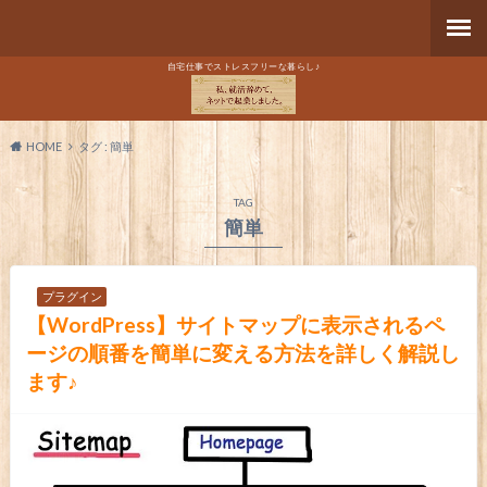
自宅仕事でストレスフリーな暮らし♪
HOME
タグ : 簡単
TAG
簡単
プラグイン
【WordPress】サイトマップに表示されるペ
ージの順番を簡単に変える方法を詳しく解説し
ます♪