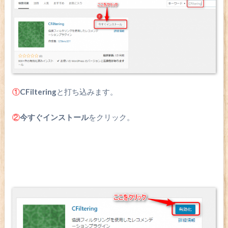
①
CFiltering
と打ち込みます。
②
今すぐインストール
をクリック。