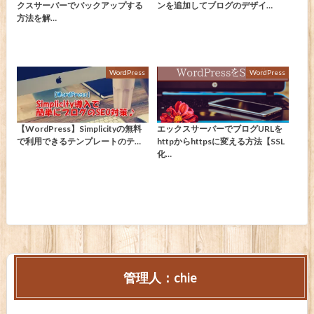
クスサーバーでバックアップする
ンを追加してブログのデザイ…
方法を解…
WordPress
WordPress
【WordPress】Simplicityの無料
エックスサーバーでブログURLを
で利用できるテンプレートのテ…
httpからhttpsに変える方法【SSL
化…
管理人：chie