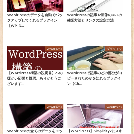
WordPressのデータを自動でバッ
WordPressの記事や画像のURLの
クアップしてくれるプラグイン
確認方法とリンクの設定方法
【WP-D…
WordPress
プラグイン
【WordPress構築の説明書】への
WordPressで記事のどの部分がコ
暖かい応援と投票、ありがとうご
ピーされたのかを知れるプラグイ
ざいます…
ン【Ch…
WordPress
WordPress
WordPressの全てのデータをエッ
【WordPress】Simplicity2にスキ